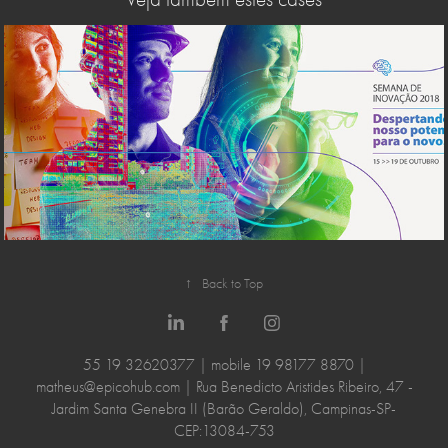
Campanha CPFL INOVAÇÃO
↑
Back to Top
55 19 32620377 | mobile 19 98177 8870 |
matheus@epicohub.com | Rua Benedicto Aristides Ribeiro, 47 -
Jardim Santa Genebra II (Barão Geraldo), Campinas-SP-
CEP:13084-753