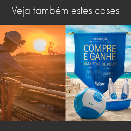
Veja também estes cases
REI E RAINHA DA PRAIA 
ANHA 3M EM 
SCHIN  - PHOTO & 
RA
RETOUCHING